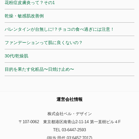
花粉症皮膚炎って？その1
乾燥・敏感肌改善例
バレンタインが台無しに!？チョコの食べ過ぎには注意！
ファンデーションって肌に良くないの？
30代/乾燥肌
目的を果たす化粧品〜日焼け止め〜
運営会社情報
株式会社ベル・デザイン
〒107-0062 東京都港区南青山2-11-14 第一直樹ビル４F
TEL 03-6447-2593
(担当:田代 03⁻6457⁻7017)