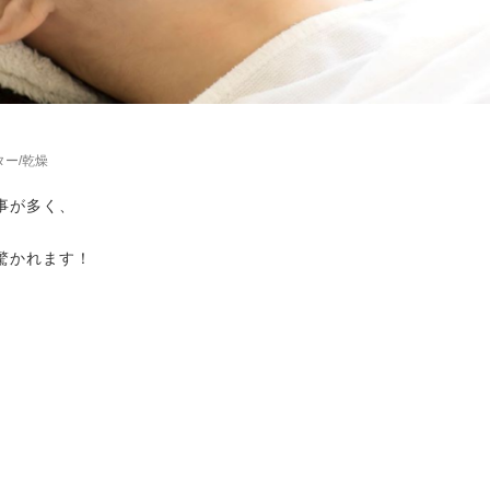
ター/乾燥
事が多く、
驚かれます！