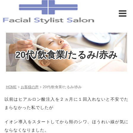
20代/飲食業/たるみ/赤み
HOME
お客様の声
20代/飲食業/たるみ/赤み
以前はヒアルロン酸注入を２ヵ月に１回入れないと不安でた
まらなかった私でしたが
イオン導入をスタートしてから頬のシワ、ほうれい線が気に
ならなくなりました。